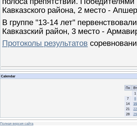
полоса препятствий. Победителями в
Кавказского района, 2 место - Апшер
В группе "13-14 лет" первенствовал
Кавказский район, 3 место - Армави
Протоколы результатов
соревновани
Calendar
Пн
Вт
1
7
8
14
15
21
22
28
29
Полная версия сайта