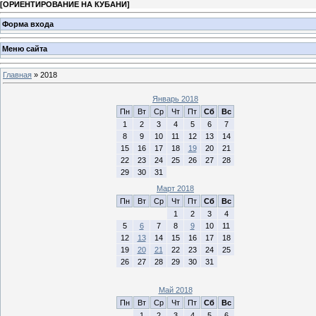
[
ОРИЕНТИРОВАНИЕ НА КУБАНИ
]
Форма входа
Меню сайта
Главная
»
2018
Январь 2018
Пн
Вт
Ср
Чт
Пт
Сб
Вс
1
2
3
4
5
6
7
8
9
10
11
12
13
14
15
16
17
18
19
20
21
22
23
24
25
26
27
28
29
30
31
Март 2018
Пн
Вт
Ср
Чт
Пт
Сб
Вс
1
2
3
4
5
6
7
8
9
10
11
12
13
14
15
16
17
18
19
20
21
22
23
24
25
26
27
28
29
30
31
Май 2018
Пн
Вт
Ср
Чт
Пт
Сб
Вс
1
2
3
4
5
6