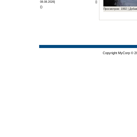
08.08.2026]
[
]
(
)
Просмотров:
1992
|
Добав
Copyright MyCorp © 2