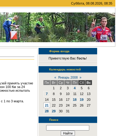
Суббота, 08.08.2026, 08:35
Форма входа
Приветствую Вас
Гость
!
Календарь новостей
«
Январь 2008
»
Пн
Вт
Ср
Чт
Пт
Сб
Вс
зей принять участие
он 100 Км за 24
1
2
3
4
5
6
можностью испытать
7
8
9
10
11
12
13
14
15
16
17
18
19
20
с 1 по 3 марта.
21
22
23
24
25
26
27
28
29
30
31
Поиск