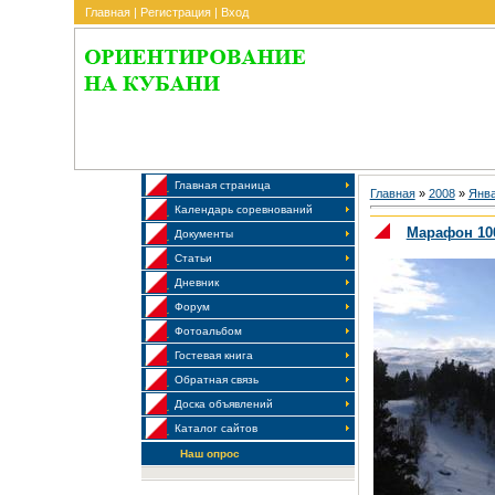
Главная
|
Регистрация
|
Вход
Главная страница
Главная
»
2008
»
Янв
Календарь соревнований
Марафон 100
Документы
Статьи
Дневник
Форум
Фотоальбом
Гостевая книга
Обратная связь
Доска объявлений
Каталог сайтов
Наш опрос