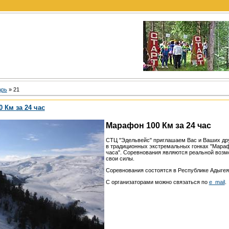
арь
»
21
 Км за 24 час
Марафон 100 Км за 24 час
СТЦ "Эдельвейс" приглашаем Вас и Ваших дру
в традиционных экстремальных гонках "Мараф
часа". Соревнования являются реальной воз
свои силы.
Соревнования состоятся в Республике Адыгея 
С организаторами можно связаться по
e_mail
.