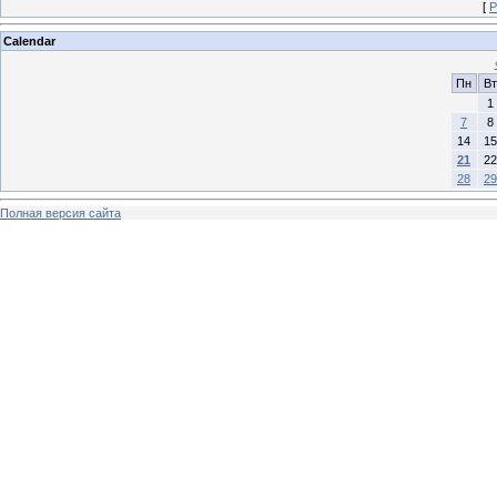
[
Р
Calendar
Пн
Вт
1
7
8
14
15
21
22
28
29
Полная версия сайта