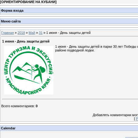
[
ОРИЕНТИРОВАНИЕ НА КУБАНИ
]
Форма входа
Меню сайта
Главная
»
2018
»
Май
»
31
» 1 июня - День защиты детей
1 июня - День защиты детей
1 июня - День защиты детей в парке 30 лет Победы 
районе подводной лодки.
Всего комментариев
:
0
Добавлять комментарии могу
[
Р
Calendar