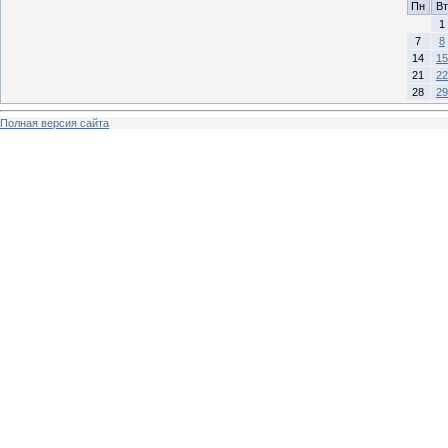
Пн
Вт
1
7
8
14
15
21
22
28
29
Полная версия сайта