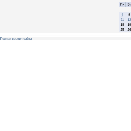
Пн
Вт
4
5
11
12
18
19
25
26
Полная версия сайта