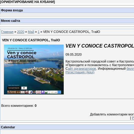
[
ОРИЕНТИРОВАНИЕ НА КУБАНИ
]
Форма входа
Меню сайта
Главная
»
2020
»
Май
»
1
» VEN Y CONOCE CASTROPOL, TrailO
VEN Y CONOCE CASTROPOL, TrailO
VEN Y CONOCE CASTROPOL
09.05.2020
Кастропольский городской совет и Кастропо
«Приходите и познакомтесь с Кастрополем»
С
айт организаторов
. Информационный
бюлл
Регистрация (Aquí)
Всего комментариев
:
0
Добавлять комментарии могу
[
Р
Calendar