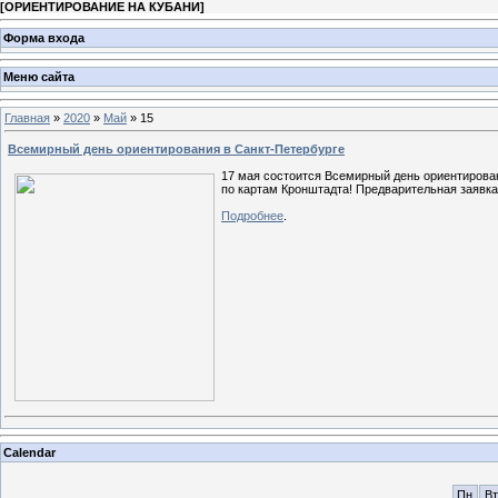
[
ОРИЕНТИРОВАНИЕ НА КУБАНИ
]
Форма входа
Меню сайта
Главная
»
2020
»
Май
»
15
Всемирный день ориентирования в Санкт-Петербурге
17 мая состоится Всемирный день ориентирован
по картам Кронштадта! Предварительная заявка
Подробнее
.
Calendar
Пн
Вт