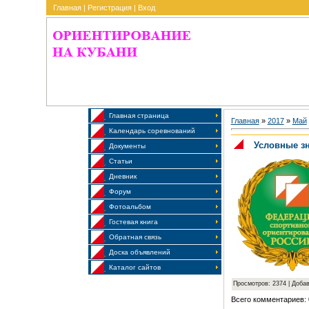
Главная
|
Регистрация
|
Вход
Главная страница
Главная
»
2017
»
Май
Календарь соревнований
Условные зн
Документы
Статьи
Дневник
Форум
Фотоальбом
Гостевая книга
Обратная связь
Доска объявлений
Каталог сайтов
Просмотров: 2374 | Доба
Всего комментариев: