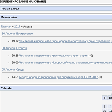
[
ОРИЕНТИРОВАНИЕ НА КУБАНИ
]
Форма входа
Меню сайта
Главная
»
2017
»
Апрель
16 Апреля, Воскресенье
19:12
Чемпионат и первенство Краснодара по спортивному ориентированию, 
08 Апреля, Суббота
20:28
Чемпионат и первенство Краснодарского края, спринт
(0)
20:00
Чемпионат и первенство Новороссийска по спортивному ориентирован
05 Апреля, Среда
14:51
Международные требования для спортивных карт ISOM 2017
(0)
Calendar
Пн
Вт
3
4
10
11