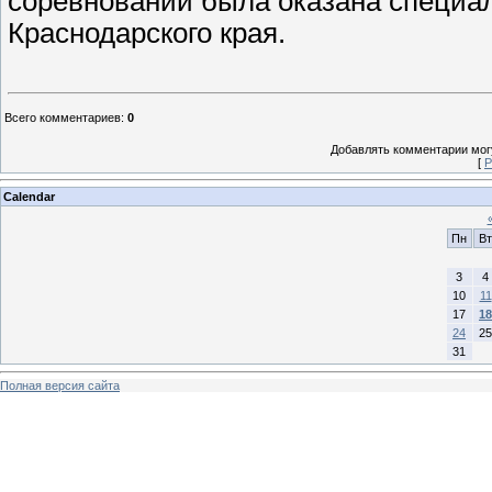
соревнований была оказана специал
Краснодарского края.
Всего комментариев
:
0
Добавлять комментарии могу
[
Р
Calendar
Пн
Вт
3
4
10
11
17
18
24
25
31
Полная версия сайта