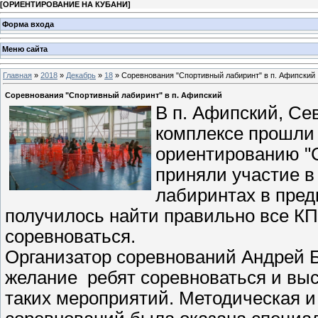
[
ОРИЕНТИРОВАНИЕ НА КУБАНИ
]
Форма входа
Меню сайта
Главная
»
2018
»
Декабрь
»
18
» Соревнования "Спортивный лабиринт" в п. Афипский
Соревнования "Спортивный лабиринт" в п. Афипский
В п. Афипский, Се
комплексе прошли
ориентированию "
приняли участие в
лабиринтах в предв
получилось найти правильно все КП 
соревноваться.
Организатор соревнований Андрей 
желание ребят соревноваться и вы
таких мероприятий. Методическая и