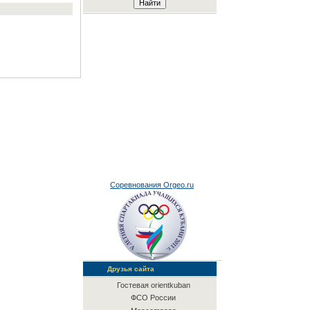
Соревнования Orgeo.ru
Друзья сайта
Гостевая orientkuban
ФСО России