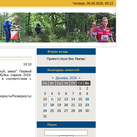
Четверг, 06.08.2026, 06:12
Форма входа
Приветствую Вас
Гость
!
19:10
Календарь новостей
вуй, зима!". Первый
Кубка парков 2019.
«
Декабрь 2018
»
 в соответствии с
Пн
Вт
Ср
Чт
Пт
Сб
Вс
1
2
3
4
5
6
7
8
9
вернуть/Развернуть)
10
11
12
13
14
15
16
17
18
19
20
21
22
23
24
25
26
27
28
29
30
31
Поиск