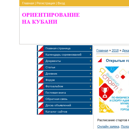
Главная
|
Регистрация
|
Вход
Главная страница
Главная
»
2018
»
Дека
Календарь соревнований
Открытые го
Документы
Статьи
Дневник
Форум
Фотоальбом
Гостевая книга
Обратная связь
Доска объявлений
Каталог сайтов
Расписание стартов 
Онлайн заявка
.
Поло