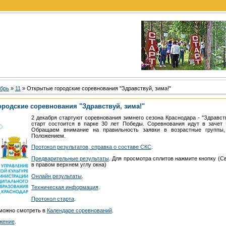
брь
»
11
» Открытые городские соревнования "Здравствуй, зима!"
родские соревнования "Здравствуй, зима!"
2 декабря стартуют соревнования зимнего сезона Краснодара - "Здравст
старт состоится в парке 30 лет Победы. Соревнования идут в зачет 
Обращаем внимание на правильность заявки в возрастные группы,
Положением.
Протокол результатов, справка о составе СКС
.
Предварительные результаты
. Для просмотра сплитов нажмите кнопку (С
в правом верхнем углу окна)
Онлайн результаты
.
Техническая информация
.
Протокол старта
.
можно смотреть в
Календаре соревнований
.
жение
.