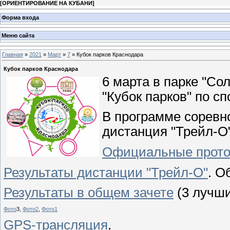
[
ОРИЕНТИРОВАНИЕ НА КУБАНИ
]
Форма входа
Меню сайта
Главная
»
2021
»
Март
»
7
» Кубок парков Краснодара
Кубок парков Краснодара
6 марта в парке "Со
"Кубок парков" по с
В программе соревно
дистанция "Трейл-О"
Официальные проток
Результаты дистанции "Трейл-О"
. О
Результаты в общем зачете
(3 лучши
Фото
3,
Фото2
,
Фото1
GPS-трансляция
.