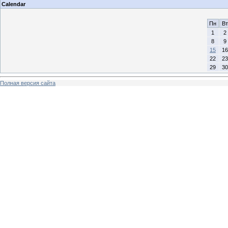
Calendar
Пн
Вт
1
2
8
9
15
16
22
23
29
30
Полная версия сайта