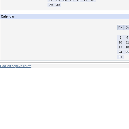
29
30
Calendar
Пн
Вт
3
4
10
11
17
18
24
25
31
Полная версия сайта