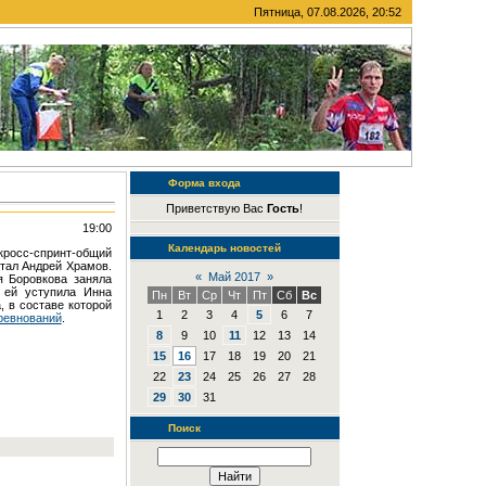
Пятница, 07.08.2026, 20:52
Форма входа
Приветствую Вас
Гость
!
19:00
Календарь новостей
 кросс-спринт-общий
стал Андрей Храмов.
«
Май 2017
»
я Боровкова заняла
 ей уступила Инна
Пн
Вт
Ср
Чт
Пт
Сб
Вс
, в составе которой
1
2
3
4
5
6
7
ревнований
.
8
9
10
11
12
13
14
15
16
17
18
19
20
21
22
23
24
25
26
27
28
29
30
31
Поиск