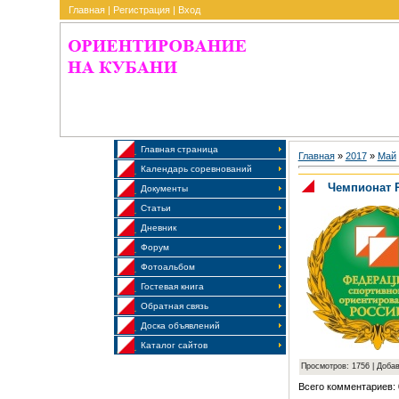
Главная
|
Регистрация
|
Вход
Главная страница
Главная
»
2017
»
Май
Календарь соревнований
Чемпионат 
Документы
Статьи
Дневник
Форум
Фотоальбом
Гостевая книга
Обратная связь
Доска объявлений
Каталог сайтов
Просмотров: 1756 | Доба
Всего комментариев: