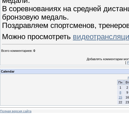
медали.
В соревнованиях на средней дистан
бронзовую медаль.
Поздравляем спортсменов, тренеров
Можно просмотреть
видеотрансляци
Всего комментариев
:
0
Добавлять комментарии могу
[
Р
Calendar
Пн
Вт
1
2
8
9
15
16
22
23
Полная версия сайта