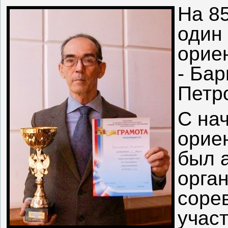
На 85
один
орие
- Ба
Петр
С на
орие
был 
орга
соре
участ