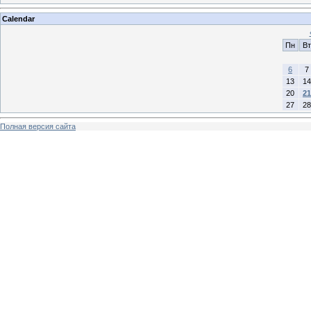
Calendar
Пн
Вт
6
7
13
14
20
21
27
28
Полная версия сайта