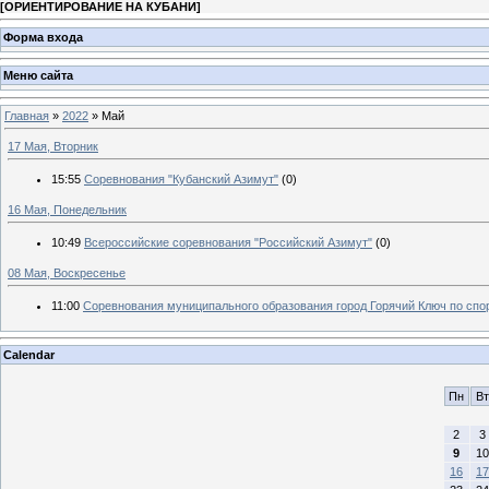
[
ОРИЕНТИРОВАНИЕ НА КУБАНИ
]
Форма входа
Меню сайта
Главная
»
2022
»
Май
17 Мая, Вторник
15:55
Соревнования "Кубанский Азимут"
(0)
16 Мая, Понедельник
10:49
Всероссийские соревнования "Российский Азимут"
(0)
08 Мая, Воскресенье
11:00
Соревнования муниципального образования город Горячий Ключ по сп
Calendar
Пн
Вт
2
3
9
10
16
17