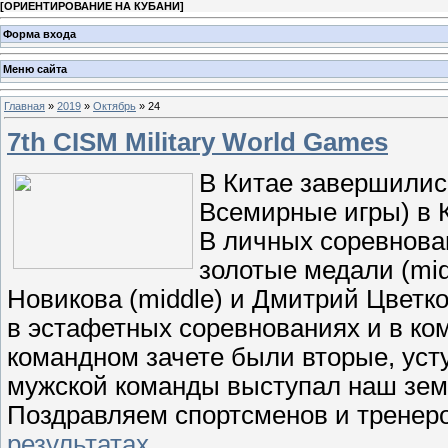
[
ОРИЕНТИРОВАНИЕ НА КУБАНИ
]
Форма входа
Меню сайта
Главная
»
2019
»
Октябрь
»
24
7th CISM Military World Games
В Китае завершились
Всемирные игры) в 
В личных соревнова
золотые медали (mid
Новикова (middle) и Дмитрий Цветко
в эстафетных соревнованиях и в ко
командном зачете были вторые, уст
мужской команды выступал наш земл
Поздравляем спортсменов и тренер
результатах
.