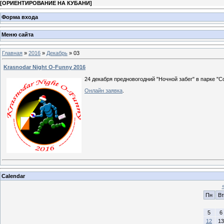
[
ОРИЕНТИРОВАНИЕ НА КУБАНИ
]
Форма входа
Меню сайта
Главная
»
2016
»
Декабрь
»
03
Krasnodar Night O-Funny 2016
24 декабря предновогодний "Ночной забег" в парке "С
Онлайн заявка
.
Calendar
Пн
Вт
5
6
12
13