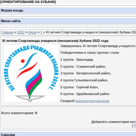
[
ОРИЕНТИРОВАНИЕ НА КУБАНИ
]
Форма входа
Меню сайта
Главная
»
2022
»
Июль
»
1
» XI летняя Спартакиада учащихся (юношеская) Кубани 20
XI летняя Спартакиада учащихся (юношеская) Кубани 2022 года
Завершилась XI летняя Спартакиада учащихся (
Победителями в своих группах стали:
1 группа - Краснодар,
2 группа - Славянский район,
3 группа - Белореченский район,
4 группа Гулькевичский район,
5 группа - Горячий Ключ,
6 группа - Щербиновский район.
Сводный
протокол результатов
.
Всего комментариев
:
0
Добавлять комментарии могу
[
Р
Calendar