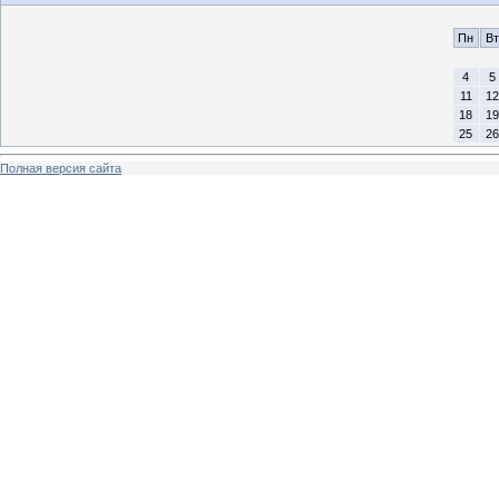
Пн
Вт
4
5
11
12
18
19
25
26
Полная версия сайта