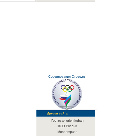
Соревнования Orgeo.ru
Друзья сайта
Гостевая orientkuban
ФСО России
Moscompass