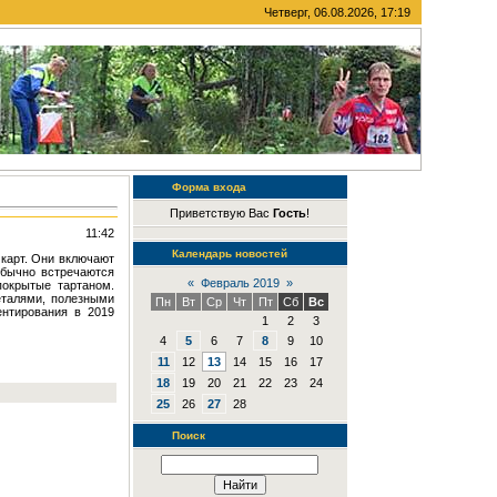
Четверг, 06.08.2026, 17:19
Форма входа
Приветствую Вас
Гость
!
11:42
Календарь новостей
карт. Они включают
обычно встречаются
«
Февраль 2019
»
покрытые тартаном.
еталями, полезными
Пн
Вт
Ср
Чт
Пт
Сб
Вс
ентирования в 2019
1
2
3
4
5
6
7
8
9
10
11
12
13
14
15
16
17
18
19
20
21
22
23
24
25
26
27
28
Поиск