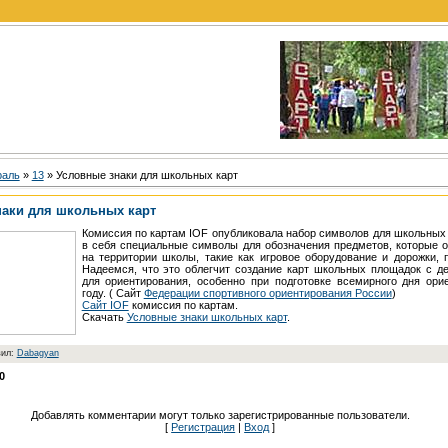
раль
»
13
» Условные знаки для школьных карт
наки для школьных карт
Комиссия по картам IOF опубликовала набор символов для школьных 
в себя специальные символы для обозначения предметов, которые 
на территории школы, такие как игровое оборудование и дорожки, 
Надеемся, что это облегчит создание карт школьных площадок с д
для ориентирования, особенно при подготовке всемирного дня ори
году. ( Сайт
Федерации спортивного ориентирования России
)
Сайт IOF
комиссия по картам.
Скачать
Условные знаки школьных карт
.
вил:
Dabagyan
0
Добавлять комментарии могут только зарегистрированные пользователи.
[
Регистрация
|
Вход
]