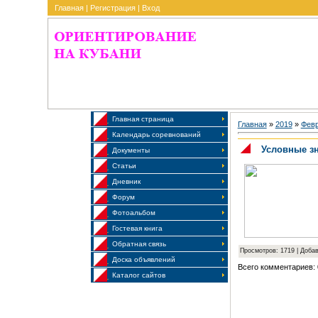
Главная
|
Регистрация
|
Вход
Главная страница
Главная
»
2019
»
Фев
Календарь соревнований
Условные з
Документы
Статьи
Дневник
Форум
Фотоальбом
Гостевая книга
Обратная связь
Просмотров: 1719 | Доба
Доска объявлений
Всего комментариев:
Каталог сайтов