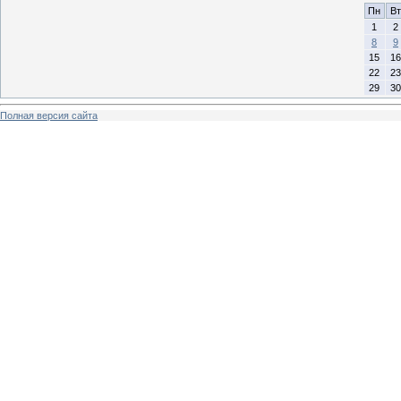
Пн
Вт
1
2
8
9
15
16
22
23
29
30
Полная версия сайта