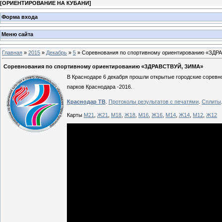
[
ОРИЕНТИРОВАНИЕ НА КУБАНИ
]
Форма входа
Меню сайта
Главная
»
2015
»
Декабрь
»
5
» Соревнования по спортивному ориентированию «ЗД
Соревнования по спортивному ориентированию «ЗДРАВСТВУЙ, ЗИМА»
В Краснодаре 6 декабря прошли открытые городские сорев
парков Краснодара -2016.
Краснодар ТВ
.
Протоколы результатов с печатями
.
Сплиты
Карты
М21
,
Ж21
,
М18
,
Ж18
,
М16
,
Ж16
,
М14
,
Ж14
,
М12
,
Ж12