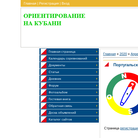
Главная
|
Регистрация
|
Вход
Главная страница
Главная
»
2020
»
Апр
Календарь соревнований
Португальск
Документы
Статьи
Дневник
Форум
Фотоальбом
Гостевая книга
Обратная связь
Доска объявлений
Каталог сайтов
Страница
регистрац