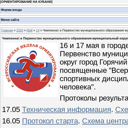
[
ОРИЕНТИРОВАНИЕ НА КУБАНИ
]
Форма входа
Меню сайта
Главная
»
2026
»
Май
»
14
» Чемпионат и Первенство муниципального образования му
Чемпионат и Первенство муниципального образования муниципальный округ
16 и 17 мая в горо
Первенство муници
округ город Горячи
посвященные "Всер
спортивных дисципл
человека".
Протоколы результ
17.05
Техническая информация
.
Схе
16.05
Протокол старта
.
Схема центр