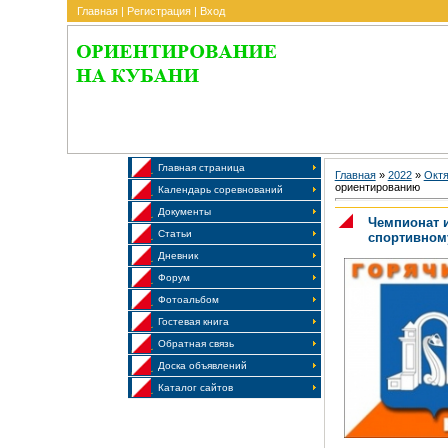
Главная
|
Регистрация
|
Вход
Главная страница
Главная
»
2022
»
Окт
ориентированию
Календарь соревнований
Документы
Чемпионат 
Статьи
спортивном
Дневник
Форум
Фотоальбом
Гостевая книга
Обратная связь
Доска объявлений
Каталог сайтов