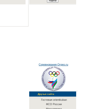
Соревнования Orgeo.ru
Друзья сайта
Гостевая orientkuban
ФСО России
Moscompass