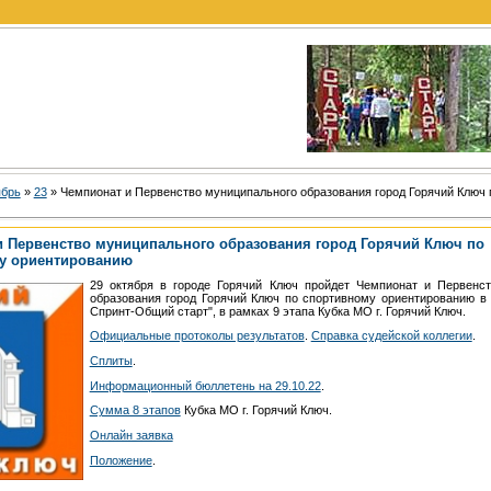
ябрь
»
23
» Чемпионат и Первенство муниципального образования город Горячий Ключ 
и Первенство муниципального образования город Горячий Ключ по
у ориентированию
29 октября в городе Горячий Ключ пройдет Чемпионат и Первенс
образования город Горячий Ключ по спортивному ориентированию в 
Спринт-Общий старт", в рамках 9 этапа Кубка МО г. Горячий Ключ.
Официальные протоколы результатов
.
Справка судейской коллегии
.
Сплиты
.
Информационный бюллетень на 29.10.22
.
Сумма 8 этапов
Кубка МО г. Горячий Ключ.
Онлайн заявка
Положение
.