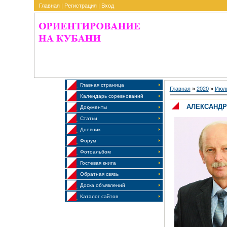
Главная
|
Регистрация
|
Вход
Главная страница
Главная
»
2020
»
Июл
Календарь соревнований
АЛЕКСАНДР
Документы
Статьи
Дневник
Форум
Фотоальбом
Гостевая книга
Обратная связь
Доска объявлений
Каталог сайтов