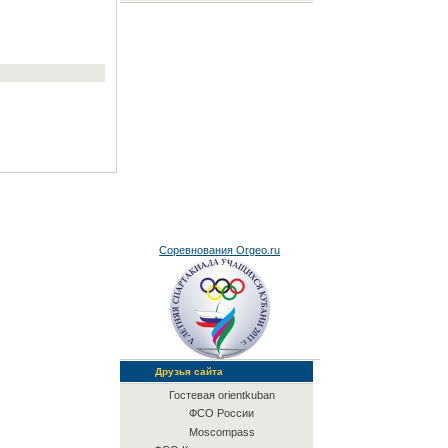
Соревнования Orgeo.ru
Друзья сайта
Гостевая orientkuban
ФСО России
Moscompass