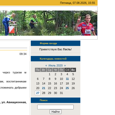
Пятница, 07.08.2026, 15:55
Форма входа
Приветствую Вас
Гость
!
09:34
Календарь новостей
«
Июль 2020
»
Пн
Вт
Ср
Чт
Пт
Сб
Вс
и через туризм м
1
2
3
4
5
6
7
8
9
10
11
12
ам, воспитанникам
13
14
15
16
17
18
19
вспоминать добрыми
20
21
22
23
24
25
26
27
28
29
30
31
Поиск
, ул. Авиационная,