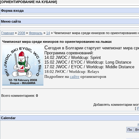
[
ОРИЕНТИРОВАНИЕ НА КУБАНИ
]
Форма входа
Меню сайта
Главная
»
2008
»
Февраль
»
14
» Чемпионат мира среди юниоров по ориентированию 
Чемпионат мира среди юниоров по ориентированию на лыжах
С
егодня в Болгарии стартует чемпионат мира ср
Программа соревнований:
14.02
JWOC / Worldcup: Sprint
15.02
JWOC / EYOC / Worldcup: Long Distance
17.02
JWOC / EYOC / Worldcup: Middle Distance
18.02
JWOC / Worldcup: Relays
Подробнее на
сайте
организаторов
Всего комментариев
:
0
Добавлять комментарии могу
[
Р
Calendar
Пн
Вт