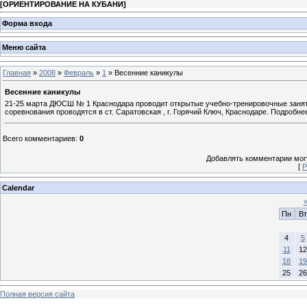
[
ОРИЕНТИРОВАНИЕ НА КУБАНИ
]
Форма входа
Меню сайта
Главная
»
2008
»
Февраль
»
1
» Весенние каникулы
Весенние каникулы
21-25 марта ДЮСШ № 1 Краснодара проводит открытые учебно-тренировочные занят
соревнования проводятся в ст. Саратовская , г. Горячий Ключ, Краснодаре. Подробне
Всего комментариев
:
0
Добавлять комментарии могу
[
Р
Calendar
Пн
Вт
4
5
11
12
18
19
25
26
Полная версия сайта