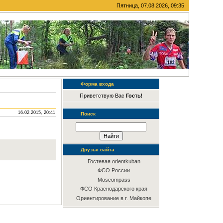
Пятница, 07.08.2026, 09:35
Форма входа
Приветствую Вас
Гость
!
16.02.2015, 20:41
Поиск
Друзья сайта
Гостевая orientkuban
ФСО России
Moscompass
ФСО Краснодарского края
Ориентирование в г. Майкопе