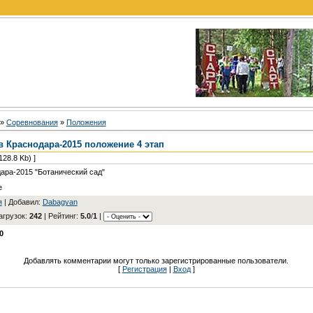
»
Соревнования
»
Положения
в Краснодара-2015 положение 4 этап
128.8 Kb) ]
ара-2015 "Ботанический сад"
е
я
| Добавил:
Dabagyan
агрузок:
242
| Рейтинг:
5.0
/
1
|
0
Добавлять комментарии могут только зарегистрированные пользователи.
[
Регистрация
|
Вход
]