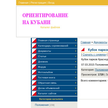
Главная
|
Регистрация
|
Вход
Каталог файлов
Главная страница
Главная
»
Документы
Календарь соревнований
Кубок парко
Документы
[
Скачать с сервера
(
Статьи
Кубок парков Краснод
Дневник
07.03.2015 Положени
Форум
Категория:
Положени
Фотоальбом
Просмотров:
1720
| З
Гостевая книга
Всего комментариев:
Обратная связь
Доска объявлений
Каталог сайтов
Категории каталога
Положения
[159]