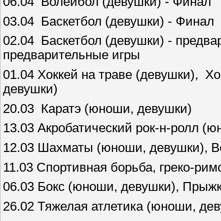
06.04 Волейбол (девушки) - Финал
03.04 Баскетбол (девушки) - Финал
02.04 Баскетбол (девушки) - предва
предварительные игры
01.04 Хоккей на траве (девушки), Х
девушки)
20.03 Каратэ (юноши, девушки)
13.03 Акробатический рок-н-ролл (ю
12.03 Шахматы (юноши, девушки), В
11.03 Спортивная борьба, греко-рим
06.03 Бокс (юноши, девушки), Прыжк
26.02 Тяжелая атлетика (юноши, де