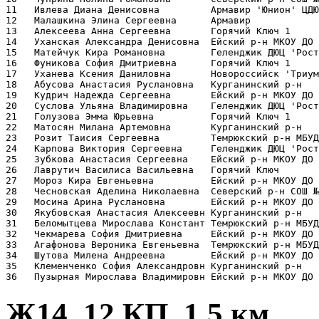
11   Ивлева Диана Денисовна         Армавир 'Юнион' ЦДЮ
12   Малашкина Элина Сергеевна      Армавир            
13   Алексеева Анна Сергеевна       Горячий Ключ 1     
14   Уханская Александра Денисовна  Ейский р-н МКОУ ДО 
15   Матейчук Кира Романовна        Геленджик ДЮЦ 'Рост
16   Фуникова София Дмитриевна      Горячий Ключ 1     
17   Уханева Ксения Даниловна       Новороссийск 'Триум
18   Абусова Анастасия Руслановна   Курганинский р-н   
19   Кудрич Надежда Сергеевна       Ейский р-н МКОУ ДО 
20   Суслова Ульяна Владимировна    Геленджик ДЮЦ 'Рост
21   Голузова Эмма Юрьевна          Горячий Ключ 1     
22   Матосян Милана Артемовна       Курганинский р-н   
23   Розит Таисия Сергеевна         Темрюкский р-н МБУД
24   Карпова Виктория Сергеевна     Геленджик ДЮЦ 'Рост
25   Зубкова Анастасия Сергеевна    Ейский р-н МКОУ ДО 
26   Лаврутич Василиса Васильевна   Горячий Ключ       
27   Мороз Кира Евгеньевна          Ейский р-н МКОУ ДО 
28   Чесновская Аделина Николаевна  Северский р-н СОШ №
29   Мосина Арина Руслановна        Ейский р-н МКОУ ДО 
30   Якубовская Анастасия Алексеевн Курганинский р-н   
31   Беломытцева Мирослава Констант Темрюкский р-н МБУД
32   Чекмарева София Дмитриевна     Ейский р-н МКОУ ДО 
33   Агафонова Вероника Евгеньевна  Темрюкский р-н МБУД
34   Шутова Милена Андреевна        Ейский р-н МКОУ ДО 
35   Клеменченко София Александровн Курганинский р-н   
Ж14, 12 КП, 1.5 км