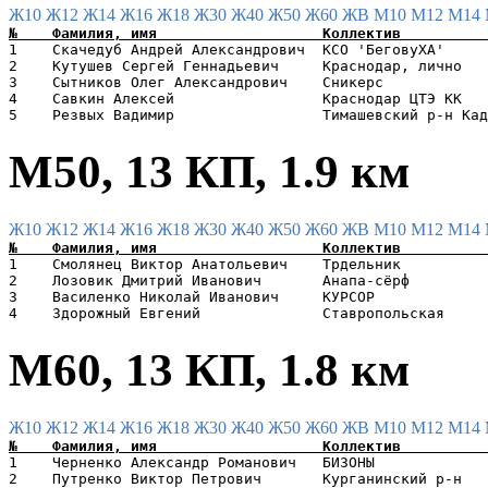
Ж10
Ж12
Ж14
Ж16
Ж18
Ж30
Ж40
Ж50
Ж60
ЖВ
М10
М12
М14
1    Скачедуб Андрей Александрович  КСО 'БеговуХА'     
2    Кутушев Сергей Геннадьевич     Краснодар, лично   
3    Сытников Олег Александрович    Сникерс            
4    Савкин Алексей                 Краснодар ЦТЭ КК   
М50, 13 КП, 1.9 км
Ж10
Ж12
Ж14
Ж16
Ж18
Ж30
Ж40
Ж50
Ж60
ЖВ
М10
М12
М14
1    Смолянец Виктор Анатольевич    Трдельник          
2    Лозовик Дмитрий Иванович       Анапа-сёрф         
3    Василенко Николай Иванович     КУРСОР             
М60, 13 КП, 1.8 км
Ж10
Ж12
Ж14
Ж16
Ж18
Ж30
Ж40
Ж50
Ж60
ЖВ
М10
М12
М14
1    Черненко Александр Романович   БИЗОНЫ             
2    Путренко Виктор Петрович       Курганинский р-н   