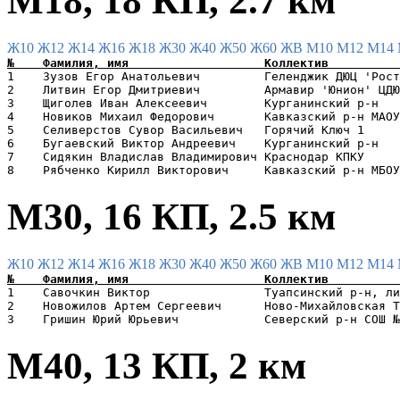
М18, 18 КП, 2.7 км
Ж10
Ж12
Ж14
Ж16
Ж18
Ж30
Ж40
Ж50
Ж60
ЖВ
М10
М12
М14
1    Зузов Егор Анатольевич         Геленджик ДЮЦ 'Рост
2    Литвин Егор Дмитриевич         Армавир 'Юнион' ЦДЮ
3    Щиголев Иван Алексеевич        Курганинский р-н   
4    Новиков Михаил Федорович       Кавказский р-н МАОУ
5    Селиверстов Сувор Васильевич   Горячий Ключ 1     
6    Бугаевский Виктор Андреевич    Курганинский р-н   
7    Сидякин Владислав Владимирович Краснодар КПКУ     
М30, 16 КП, 2.5 км
Ж10
Ж12
Ж14
Ж16
Ж18
Ж30
Ж40
Ж50
Ж60
ЖВ
М10
М12
М14
1    Савочкин Виктор                Туапсинский р-н, ли
2    Новожилов Артем Сергеевич      Ново-Михайловская Т
М40, 13 КП, 2 км