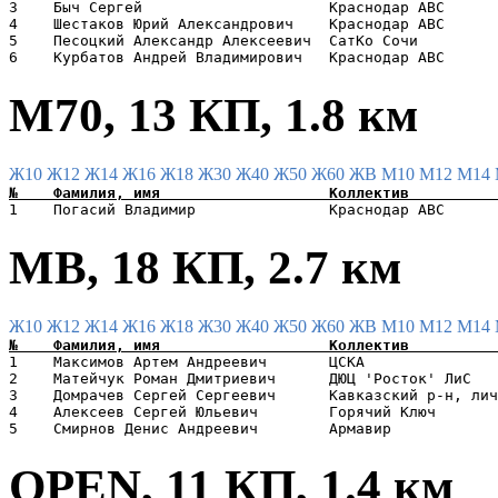
3    Быч Сергей                     Краснодар АВС      
4    Шестаков Юрий Александрович    Краснодар АВС      
5    Песоцкий Александр Алексеевич  СатКо Сочи         
М70, 13 КП, 1.8 км
Ж10
Ж12
Ж14
Ж16
Ж18
Ж30
Ж40
Ж50
Ж60
ЖВ
М10
М12
М14
МВ, 18 КП, 2.7 км
Ж10
Ж12
Ж14
Ж16
Ж18
Ж30
Ж40
Ж50
Ж60
ЖВ
М10
М12
М14
1    Максимов Артем Андреевич       ЦСКА               
2    Матейчук Роман Дмитриевич      ДЮЦ 'Росток' ЛиС   
3    Домрачев Сергей Сергеевич      Кавказский р-н, лич
4    Алексеев Сергей Юльевич        Горячий Ключ       
ОPEN, 11 КП, 1.4 км