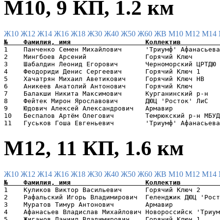
М10, 9 КП, 1.2 км
Ж10
Ж12
Ж14
Ж16
Ж18
Ж30
Ж40
Ж50
Ж60
ЖВ
М10
М12
М14
1    Панченко Семен Михайлович      'Триумф' Афанасьева
2    Мингбоев Арсений               Горячий Ключ       
3    Шабалдин Леонид Егорович       Черноморский ЦРТДЮ 
4    Феодориди Денис Сергеевич      Горячий Ключ 1     
5    Хачатрян Михаил Аветикович     Горячий Ключ НВ    
6    Аникеев Анатолий Антонович     Горячий Ключ       
7    Балакши Никита Максимович      Курганинский р-н   
8    Фейтек Мирон Ярославович       ДЮЦ 'Росток' ЛиС   
9    Юдович Алексей Александрович   Армавир            
10   Беспалов Артём Олегович        Темрюкский р-н МБУД
М12, 11 КП, 1.6 км
Ж10
Ж12
Ж14
Ж16
Ж18
Ж30
Ж40
Ж50
Ж60
ЖВ
М10
М12
М14
1    Куликов Виктор Васильевич      Горячий Ключ 2     
2    Рафальский Игорь Владимирович  Геленджик ДЮЦ 'Рост
3    Муратов Тимур Антонович        Армавир            
4    Афанасьев Владислав Михайлович Новороссийск 'Триум
5    Жиганов Даниил Владимирович    Горячий Ключ 1     