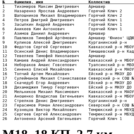
1    Тихомиров Максим Дмитриевич    Армавир            
2    Назаренко Ярослав Андреевич    Горячий Ключ 2     
3    Шапошников Михаил Владимирович Горячий Ключ 2     
4    Петров Дмитрий Дмитриевич      Горячий Ключ 1     
5    Засыпкин Андрей Андреевич      Горячий Ключ 1     
6    Аникеев Ким Антонович          Горячий Ключ 1     
7    Азимов Даниил Андреевич        Армавир            
8    Павлюков Тимофей Артёмович     Армавир 'Юнион' ЦДЮ
9    Куликов Алексей Дмитриевич     Курганинский р-н   
10   Федотов Сергей Сергеевич       Кавказский р-н МБОУ
11   Осинский Денис Владимирович    Тимашевский р-н Кад
12   Тевеляев Тимофей Николаевич    Армавир            
13   Камаев Андрей Александрович    Кавказский р-н МБОУ
14   Небораков Амаис Говсепович     Туапсинский р-н МБО
15   Синенко Елисей Михайлович      Кавказский р-н МАОУ
16   Топчий Артем Михайлович        Ейский р-н МКОУ ДО 
17   Сулейманов Михаил Станиславови Северский р-н СОШ №
18   Скачедуб Егор Андреевич        Ейский р-н МКОУ ДО 
19   Дихамиджия Тимур Георгиевич    Ейский р-н МКОУ ДО 
20   Мельников Михаил Максимович    Кавказский р-н МАОУ
21   Аношенко Владислав Евгеньевич  Кавказский р-н МБОУ
22   Стрелков Денис Дмитриевич      Курганинский р-н   
23   Герасимов Роман Александрович  Северский р-н СОШ №
24   Кузнецов Виктор Михайлович     Темрюкский р-н МБУД
25   Сергеев Сергей Александрович   Темрюкский р-н МБУД