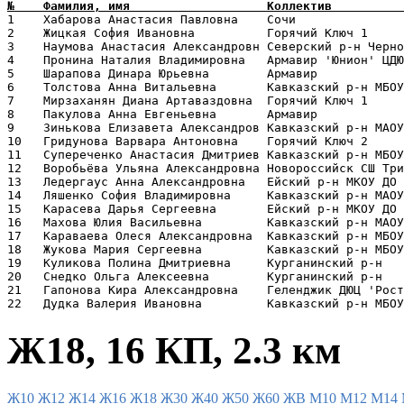
1    Хабарова Анастасия Павловна    Сочи               
2    Жицкая София Ивановна          Горячий Ключ 1     
3    Наумова Анастасия Александровн Северский р-н Черно
4    Пронина Наталия Владимировна   Армавир 'Юнион' ЦДЮ
5    Шарапова Динара Юрьевна        Армавир            
6    Толстова Анна Витальевна       Кавказский р-н МБОУ
7    Мирзаханян Диана Артаваздовна  Горячий Ключ 1     
8    Пакулова Анна Евгеньевна       Армавир            
9    Зинькова Елизавета Александров Кавказский р-н МАОУ
10   Гридунова Варвара Антоновна    Горячий Ключ 2     
11   Супереченко Анастасия Дмитриев Кавказский р-н МБОУ
12   Воробьёва Ульяна Александровна Новороссийск СШ Три
13   Ледергаус Анна Александровна   Ейский р-н МКОУ ДО 
14   Ляшенко София Владимировна     Кавказский р-н МАОУ
15   Карасева Дарья Сергеевна       Ейский р-н МКОУ ДО 
16   Махова Юлия Васильевна         Кавказский р-н МАОУ
17   Караваева Олеся Александровна  Кавказский р-н МБОУ
18   Жукова Мария Сергеевна         Кавказский р-н МБОУ
19   Куликова Полина Дмитриевна     Курганинский р-н   
20   Снедко Ольга Алексеевна        Курганинский р-н   
21   Гапонова Кира Александровна    Геленджик ДЮЦ 'Рост
Ж18, 16 КП, 2.3 км
Ж10
Ж12
Ж14
Ж16
Ж18
Ж30
Ж40
Ж50
Ж60
ЖВ
М10
М12
М14