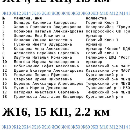
Ж10
Ж12
Ж14
Ж16
Ж18
Ж30
Ж40
Ж50
Ж60
ЖВ
М10
М12
М14
1    Бондарь Василиса Валерьевна    Горячий Ключ 1     
2    Халина Елизавета Владимировна  Новороссийск 'Триум
3    Лобанова Наталья Александровна Новороссийск СШ Три
4    Целикова Ева Ильинична         Армавир            
5    Панасюк Ульяна Алексеевна      Горячий Ключ 1     
6    Гусеина Иветта Эдуардовна      Армавир            
7    Ковалева Анна Алексеевна       Армавир 'Юнион' ЦДЮ
8    Алексеева Вероника Сергеевна   Горячий Ключ 1     
9    Ишутина Наталья Романовна      Геленджик ДЮЦ 'Рост
10   Болгова Марина Александровна   Армавир            
11   Бобыльченко София Алексеевна   Кавказский р-н МАОУ
12   Дудина Екатерина Александровна Кавказский р-н МАОУ
13   Молькина Полина Ефимовна       Курганинский р-н   
14   Старкова Ирина Николаевна      Темрюкский р-н МБУД
15   Боровик Александра Александров Темрюкский р-н МБУД
16   Мухина Марина Денисовна        Туапсинский р-н МБО
17   Нагорная Анастасия Сергеевна   Темрюкский р-н МБУД
Ж16, 15 КП, 2.2 км
Ж10
Ж12
Ж14
Ж16
Ж18
Ж30
Ж40
Ж50
Ж60
ЖВ
М10
М12
М14