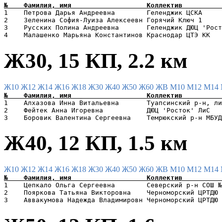
1    Петрова Дарья Андреевна        Геленджик ЦСКА     
2    Зеленина София-Луиза Алексеевн Горячий Ключ 1     
3    Русских Полина Андреевна       Геленджик ДЮЦ 'Рост
Ж30, 15 КП, 2.2 км
Ж10
Ж12
Ж14
Ж16
Ж18
Ж30
Ж40
Ж50
Ж60
ЖВ
М10
М12
М14
1    Алхазова Инна Витальевна       Туапсинский р-н, ли
2    Фейтек Анна Игоревна           ДЮЦ 'Росток' ЛиС   
Ж40, 12 КП, 1.5 км
Ж10
Ж12
Ж14
Ж16
Ж18
Ж30
Ж40
Ж50
Ж60
ЖВ
М10
М12
М14
1    Цепкало Ольга Сергеевна        Северский р-н СОШ №
2    Пояркова Татьяна Викторовна    Черноморский ЦРТДЮ 