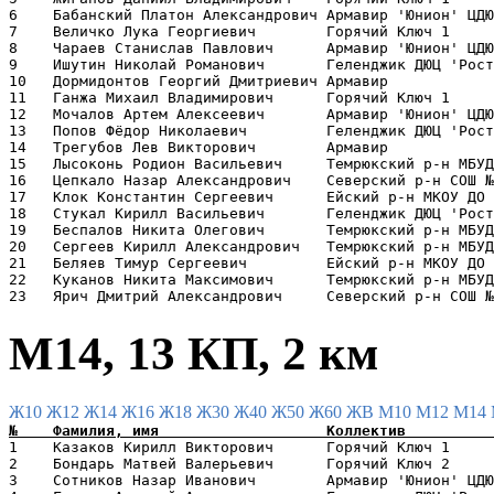
6    Бабанский Платон Александрович Армавир 'Юнион' ЦДЮ
7    Величко Лука Георгиевич        Горячий Ключ 1     
8    Чараев Станислав Павлович      Армавир 'Юнион' ЦДЮ
9    Ишутин Николай Романович       Геленджик ДЮЦ 'Рост
10   Дормидонтов Георгий Дмитриевич Армавир            
11   Ганжа Михаил Владимирович      Горячий Ключ 1     
12   Мочалов Артем Алексеевич       Армавир 'Юнион' ЦДЮ
13   Попов Фёдор Николаевич         Геленджик ДЮЦ 'Рост
14   Трегубов Лев Викторович        Армавир            
15   Лысоконь Родион Васильевич     Темрюкский р-н МБУД
16   Цепкало Назар Александрович    Северский р-н СОШ №
17   Клок Константин Сергеевич      Ейский р-н МКОУ ДО 
18   Стукал Кирилл Васильевич       Геленджик ДЮЦ 'Рост
19   Беспалов Никита Олегович       Темрюкский р-н МБУД
20   Сергеев Кирилл Александрович   Темрюкский р-н МБУД
21   Беляев Тимур Сергеевич         Ейский р-н МКОУ ДО 
22   Куканов Никита Максимович      Темрюкский р-н МБУД
М14, 13 КП, 2 км
Ж10
Ж12
Ж14
Ж16
Ж18
Ж30
Ж40
Ж50
Ж60
ЖВ
М10
М12
М14
1    Казаков Кирилл Викторович      Горячий Ключ 1     
2    Бондарь Матвей Валерьевич      Горячий Ключ 2     
3    Сотников Назар Иванович        Армавир 'Юнион' ЦДЮ