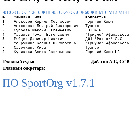
Ж10
Ж12
Ж14
Ж16
Ж18
Ж30
Ж40
Ж50
Ж60
ЖВ
М10
М12
М14
1    Алексеев Кирилл Сергеевич      Горячий Ключ       
2    Антоненко Дмитрий Викторович   Туапсе             
3    Суббота Максим Евгеньевич      СОШ №16            
4    Масалов Роман Евгеньевич       'Триумф' Афанасьева
5    Рябцев Далимир Никитич         ДЮЦ 'Росток' ЛиС   
6    Макрушина Ксения Николаевна    'Триумф' Афанасьева
7    Савочкина Кира                 Туапсе             
Главный судья:
Дабагян А.Г., СС
Главный секретарь:
ПО SportOrg v1.7.1