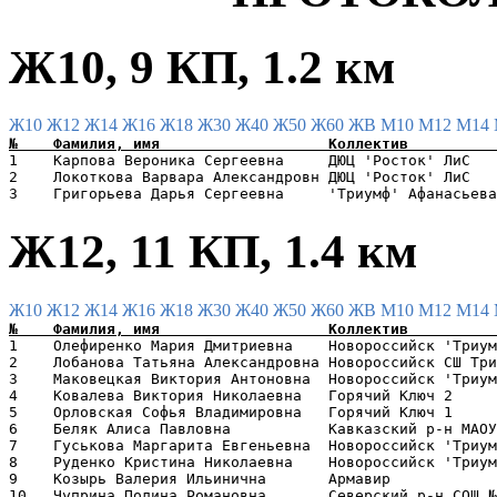
Ж10, 9 КП, 1.2 км
Ж10
Ж12
Ж14
Ж16
Ж18
Ж30
Ж40
Ж50
Ж60
ЖВ
М10
М12
М14
1    Карпова Вероника Сергеевна     ДЮЦ 'Росток' ЛиС   
2    Локоткова Варвара Александровн ДЮЦ 'Росток' ЛиС   
Ж12, 11 КП, 1.4 км
Ж10
Ж12
Ж14
Ж16
Ж18
Ж30
Ж40
Ж50
Ж60
ЖВ
М10
М12
М14
1    Олефиренко Мария Дмитриевна    Новороссийск 'Триум
2    Лобанова Татьяна Александровна Новороссийск СШ Три
3    Маковецкая Виктория Антоновна  Новороссийск 'Триум
4    Ковалева Виктория Николаевна   Горячий Ключ 2     
5    Орловская Софья Владимировна   Горячий Ключ 1     
6    Беляк Алиса Павловна           Кавказский р-н МАОУ
7    Гуськова Маргарита Евгеньевна  Новороссийск 'Триум
8    Руденко Кристина Николаевна    Новороссийск 'Триум
9    Козырь Валерия Ильинична       Армавир            
10   Чуприна Полина Романовна       Северский р-н СОШ №