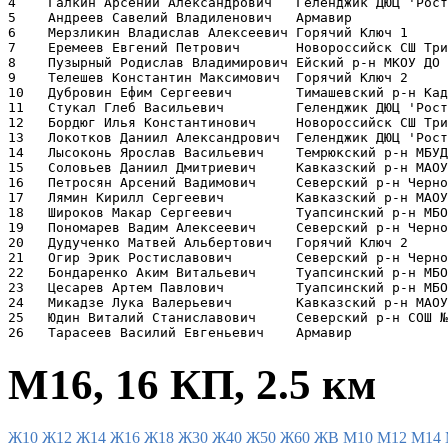
4    Галкин Арсений Александрович   Геленджик ДЮЦ 'Рост
5    Андреев Савелий Владиленович   Армавир            
6    Мерзликин Владислав Алексеевич Горячий Ключ 1     
7    Еремеев Евгений Петрович       Новороссийск СШ Три
8    Пузырный Родислав Владимирович Ейский р-н МКОУ ДО 
9    Телешев Константин Максимович  Горячий Ключ 2     
10   Дубровин Ефим Сергеевич        Тимашевский р-н Кад
11   Стукал Глеб Васильевич         Геленджик ДЮЦ 'Рост
12   Бордюг Илья Константинович     Новороссийск СШ Три
13   Локотков Даниил Александрович  Геленджик ДЮЦ 'Рост
14   Лысоконь Ярослав Васильевич    Темрюкский р-н МБУД
15   Соловьев Даниил Дмитриевич     Кавказский р-н МАОУ
16   Петросян Арсений Вадимович     Северский р-н Черно
17   Лямин Кирилл Сергеевич         Кавказский р-н МАОУ
18   Широков Макар Сергеевич        Туапсинский р-н МБО
19   Пономарев Вадим Алексеевич     Северский р-н Черно
20   Дудученко Матвей Альбертович   Горячий Ключ 2     
21   Огир Эрик Ростиславович        Северский р-н Черно
22   Бондаренко Аким Витальевич     Туапсинский р-н МБО
23   Цесарев Артем Павлович         Туапсинский р-н МБО
24   Микадзе Лука Валерьевич        Кавказский р-н МАОУ
25   Юдин Виталий Станиславович     Северский р-н СОШ №
М16, 16 КП, 2.5 км
Ж10
Ж12
Ж14
Ж16
Ж18
Ж30
Ж40
Ж50
Ж60
ЖВ
М10
М12
М14