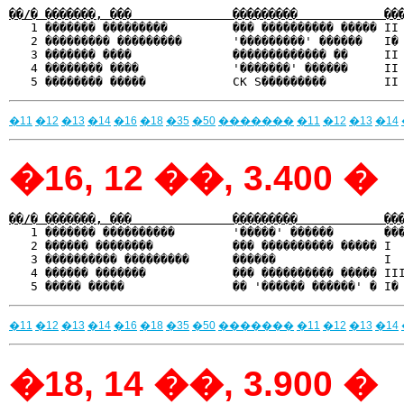
��/� �������, ���              ���������            ��

   1 ������� ���������         ��� ���������� ����� II
   2 ��������� ���������       '���������' ������   I� 
   3 ������� ����              ������������� ��     II 
   4 �������� ����             '�������' ������     II 
�11
�12
�13
�14
�16
�18
�35
�50
�������
�11
�12
�13
�14
�16, 12 ��, 3.400 �
��/� �������, ���              ���������            ��

   1 ������� ����������        '�����' ������       ��
   2 ������ ��������           ��� ���������� ����� I  
   3 ���������� ���������      ������               I  
   4 ������ �������            ��� ���������� ����� III
�11
�12
�13
�14
�16
�18
�35
�50
�������
�11
�12
�13
�14
�18, 14 ��, 3.900 �