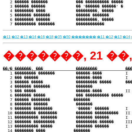
   2 ������ �������            ��� ���������� �����    
   3 ������ ������             �� '������ ������' �    
   4 �������� ����             ���������, �����        
   5 ������� �������           ������ �������          
   6 �������� ������           ���������, �����        
�11
�12
�13
�14
�16
�18
�35
�50
�������
�11
�12
�13
�14
�������, 21 ��, 
��/� �������, ���              ���������            ��

   1 ��������� �������         ������-����          I 
   2 ��� ������                ������-����          I  
   3 ������ �����              ��������� �����      ���
   4 ������� �������           �������                 
   5 ��� �����                 ������-����          II 
   6 ������� �����             ��� ���������� �����    
   7 ������ ��������          �������                  
   8 ������� ������            �������                 
   9 ������� ��������          '�����' ������       I  
  10 ��������� ��������        ������� ����������   II 
  11 ���������� �������        ������� ������       I  
  12 ������� ���������         ���������-������     III
  13 ���������� �����          ������� ������       I  
  14 �������� ����            �������                  