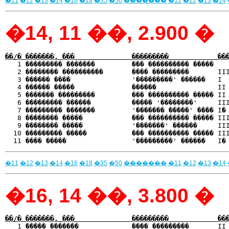
�11
�12
�13
�14
�16
�18
�35
�50
�������
�11
�12
�13
�14
�14, 11 ��, 2.900 �
��/� �������, ���              ���������            ��

   1 ��������� �������         ��� ���������� �����   
   2 �������� ����������       ���� ���������       III
   3 ������ ����               '���������' ������   I  
   4 ������ �����              ������               II 
   5 ������� ���������         ��� ���������� ����� II 
   6 ��������� ������          ����� '��������'     III
   7 ��������� �������         '������� �����' ���� I� 
   8 �������� �����            ��� ���������� ����� III
   9 �������� �����            '�������' ������     III
  10 ��������� �����           ��� ���������� ����� III
�11
�12
�13
�14
�16
�18
�35
�50
�������
�11
�12
�13
�14
�16, 14 ��, 3.800 �
��/� �������, ���              ���������            ��

   1 ����� �������             ���� ���������       II