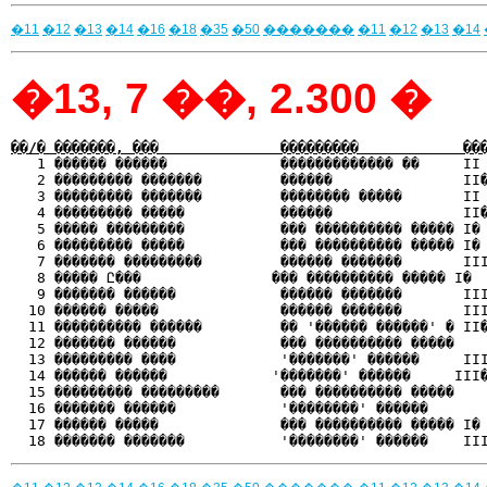
�11
�12
�13
�14
�16
�18
�35
�50
�������
�11
�12
�13
�14
�13, 7 ��, 2.300 �
��/� �������, ���              ���������            ��

   1 ������ ������             ������������� ��     II
   2 ��������� �������         ������               II�
   3 ��������� �������         �������� �����       II 
   4 ��������� �����           ������               II�
   5 ����� ���������           ��� ���������� ����� I� 
   6 ��������� �����           ��� ���������� ����� I� 
   7 ������� ���������         ������ �������       III
   8 ����� Ը���               ��� ���������� ����� I�  
   9 ������� ������            ������ �������       III
  10 ������ �����              ������ �������       III
  11 ���������� ������         �� '������ ������' � II�
  12 ������� ������            ��� ���������� �����    
  13 ��������� ����            '�������' ������     III
  14 ������ ������            '�������' ������     III�
  15 ��������� ���������       ��� ���������� �����    
  16 ������� ������            '��������' ������       
  17 ������ �����              ��� ���������� ����� I� 