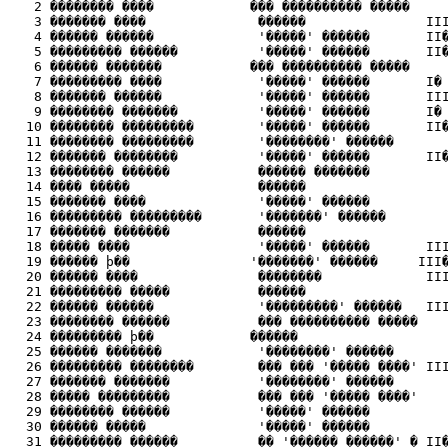
   2 �������� ����            ��� ���������� �����     
   3 ������� ����              ������               III
   4 ������ ������             '�����' ������       II�
   5 ��������� ������          '�����' ������       II�
   6 ������ �������           ��� ���������� �����     
   7 ��������� ����            '�����' ������       I� 
   8 ������� ������            '�����' ������       III
   9 �������� �������          '�����' ������       I� 
  10 �������� ���������        '�����' ������       II�
  11 �������� ���������        '��������' ������       
  12 ������� ��������          '�����' ������       II�
  13 �������� ������           ������ �������          
  14 ���� �����                ������                  
  15 ������� ����              '�����' ������          
  16 ��������� ���������       '�������' ������        
  17 ������� �������           ������                  
  18 ����� ����                '�����' ������       III
  19 ������ ϸ��               '�������' ������     III�
  20 ������ ����               ��������             III
  21 ��������� �����           ������                  
  22 ������ ������             '���������' ������   III
  23 �������� ������           ��� ���������� �����    
  24 ��������� ϸ��            ������                   
  25 ������ �������            '��������' ������       
  26 ��������� ��������        ��� ��� '����� ����' III
  27 ������� �������           '��������' ������       
  28 ����� ���������           ��� ��� '����� ����'    
  29 �������� ������           '�����' ������          
  30 ������ �����              '�����' ������          
  31 ��������� ������          �� '������ ������' � II�