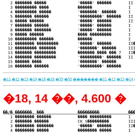
   2 ������� �����             '�����' ������       II 
   3 ��������� ����            ������               I  
   4 ��������� �����           '�������' ������     I  
   5 ������� ������            '���������' ������   II 
   6 ����� ������              '�����' ������       II 
   7 ������� ������            '�����' ������       I  
   8 ������� �������           '�����' ������       I  
   9 ����� ������              ���� ���������       I  
  10 ��������� ������          ������               I  
  11 �������� ���������        '�����' ������       II�
  12 ��������� �������         '�������' ������     III
  13 ������� ���������         ������� ���� ��� 7   II�
  14 ������� ���������         '���������' ������   II 
  15 ������ ����               '�������' ������        
�11
�12
�13
�14
�16
�18
�35
�50
�������
�11
�12
�13
�14
�18, 14 ��, 4.600 �
��/� �������, ���              ���������            ��

   1 �������� ������           ���� ���������       I 
   2 ������� ������            CK S���������        III
   3 �������� �������          '�����' ������       II�