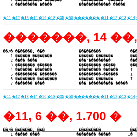
�11
�12
�13
�14
�16
�18
�35
�50
�������
�11
�12
�13
�14
�������, 14 ��, 
��/� �������, ���              ���������            ��

   1 ������ ��������           ������ �������       ��
   2 ���� ����                 ���'���������'       ���
   3 �������� ������           ��������� �����      ���
   4 ������� �������           ���������-������     I  
   5 ��������� �������         ���������-������     I  
   6 �������� ��������         ������ �������       I  
�11
�12
�13
�14
�16
�18
�35
�50
�������
�11
�12
�13
�14
�11, 6 ��, 1.700 �
��/� �������, ���              ���������            ��

   1 ����� ����               �������� �����       I� 