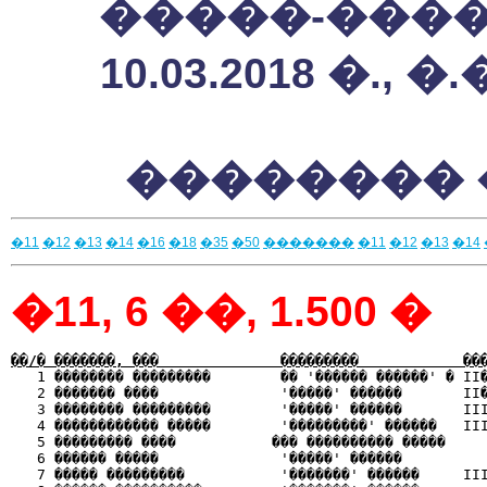
�����-������
10.03.2018 �
��������
�11
�12
�13
�14
�16
�18
�35
�50
�������
�11
�12
�13
�14
�11, 6 ��, 1.500 �
��/� �������, ���              ���������            ��

   1 �������� ���������        �� '������ ������' � II
   2 ������� ����              '�����' ������       II�
   3 �������� ���������        '�����' ������       III
   4 ������������ �����        '���������' ������   III
   5 ��������� ����           ��� ���������� �����     
   6 ������ �����              '�����' ������          
   7 ����� ���������           '�������' ������     III