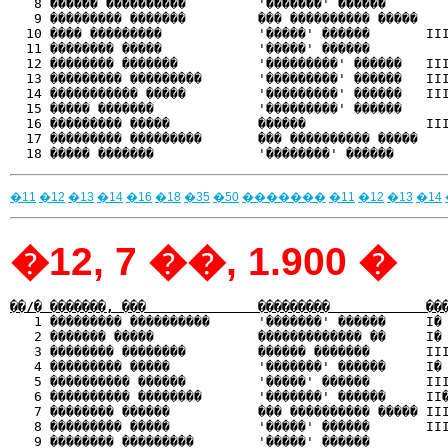
   8 ������ ����������         '�������' ������        
   9 ��������� �������         ��� ���������� �����    
  10 ���� ���������            '�����' ������       III
  11 �������� �����            '�����' ������          
  12 �������� �������          '���������' ������   III
  13 ��������� ���������       '���������' ������   III
  14 ����������� �����         '���������' ������   III
  15 ����� �������             '���������' ������      
  16 ��������� �����           ������               III
  17 ��������� ���������       ��� ���������� �����    
�11
�12
�13
�14
�16
�18
�35
�50
�������
�11
�12
�13
�14
�12, 7 ��, 1.900 �
��/� �������, ���              ���������            ��

   1 ��������� ����������      '�������' ������     I�
   2 ������� �����             ������������� ��     I� 
   3 �������� ��������         ������ �������       III
   4 ��������� �����           '�������' ������     I� 
   5 ���������� ������         '�����' ������       III
   6 ���������� ��������       '�������' ������     II�
   7 �������� ������           ��� ���������� ����� III
   8 ��������� �����           '�����' ������       III
   9 �������� ���������        '�����' ������          