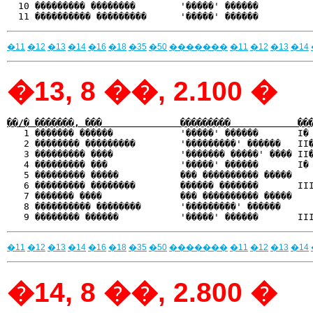
  10 ��������� ��������        '�����' ������          
�11
�12
�13
�14
�16
�18
�35
�50
�������
�11
�12
�13
�14
�13, 8 ��, 2.100 �
��/� �������, ���              ���������            ��

   1 ������� ������            '�����' ������       I�
   2 �������� ���������        '���������' ������   II�
   3 ��������� ����            '������� �����' ���� II�
   4 ��������� ���             '�����' ������       I� 
   5 ��������� �����           ��� ���������� �����    
   6 ��������� ��������        ������ �������       III
   7 ������� ����              ��� ���������� �����    
   8 ���������� ��������       '���������' ������      
�11
�12
�13
�14
�16
�18
�35
�50
�������
�11
�12
�13
�14
�14, 8 ��, 2.800 �