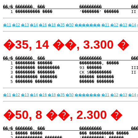
��/� �������, ���              ���������            ��
�11
�12
�13
�14
�16
�18
�35
�50
�������
�11
�12
�13
�14
�35, 14 ��, 3.300 �
��/� �������, ���              ���������            ��

   1 �������� ������           ���������, �����       
   2 �������� ���������        93 ������            III
   3 �������� �������          CK S���������        II 
   4 ��������� �������         ������ �������          
�11
�12
�13
�14
�16
�18
�35
�50
�������
�11
�12
�13
�14
�50, 8 ��, 2.300 �
��/� �������, ���              ���������            ��

   1 ����� �����               ��� ���������� �����   
   2 ����������� �������       '���������' ������      