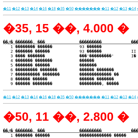
�11
�12
�13
�14
�16
�18
�35
�50
�������
�11
�12
�13
�14
�35, 15 ��, 4.000 �
��/� �������, ���              ���������            ��

   1 �������� ������           93 ������              
   2 ������� ������            93 ������            II 
   3 ���� �������              ���'���������'       I� 
   4 ������� �������           ������                  
   5 ������� ������            �������                 
   6 ��������� �������         ������ �������          
   7 ���������� �������        ������������� ��        
   8 ������ ������             ������ �������          
�11
�12
�13
�14
�16
�18
�35
�50
�������
�11
�12
�13
�14
�50, 11 ��, 2.800 �
��/� �������, ���              ���������            ��

   1 ������� ������            ������������� �����    