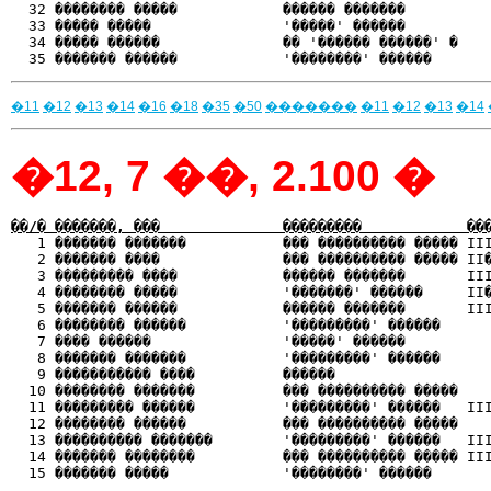
  32 �������� �����            ������ �������          
  33 ����� �����               '�����' ������          
  34 ����� ������              �� '������ ������' �    
�11
�12
�13
�14
�16
�18
�35
�50
�������
�11
�12
�13
�14
�12, 7 ��, 2.100 �
��/� �������, ���              ���������            ��

   1 ������� �������           ��� ���������� ����� II
   2 ������� ����              ��� ���������� ����� II�
   3 ��������� ����            ������ �������       III
   4 �������� �����            '�������' ������     II�
   5 ������� ������            ������ �������       III
   6 �������� ������           '���������' ������      
   7 ���� ������               '�����' ������          
   8 ������� �������           '���������' ������      
   9 ����������� ����          ������                  
  10 �������� �������          ��� ���������� �����    
  11 ��������� ������          '���������' ������   III
  12 �������� ������           ��� ���������� �����    
  13 ���������� �������        '���������' ������   III
  14 ������� ��������          ��� ���������� ����� III