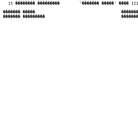
������� �����                                   �������
������� ���������                               ������