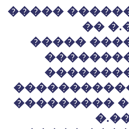
����� �����
�� �
����� ���
�������
�������
�����������
��������� �
�.�